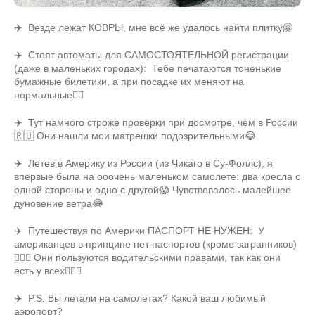
✈️ Везде лежат КОВРЫ, мне всё же удалось найти плитку🤗
✈️ Стоят автоматы для САМОСТОЯТЕЛЬНОЙ регистрации
(даже в маленьких городах): Тебе печатаются тоненькие
бумажные билетики, а при посадке их меняют на
нормальные👌🏼
✈️ Тут намного строже проверки при досмотре, чем в России
🇷🇺 Они нашли мои матрешки подозрительными😂
✈️ Летев в Америку из России (из Чикаго в Су-Фоллс), я
впервые была на ооочень маленьком самолете: два кресла с
одной стороны и одно с другой😱 Чувствовалось малейшее
дуновение ветра😂
✈️ Путешествуя по Америки ПАСПОРТ НЕ НУЖЕН: У
американцев в принципе нет паспортов (кроме загранников)
🤷🏼‍♀️ Они пользуются водительскими правами, так как они
есть у всех💁🏼‍♀️
✈️ P.S. Вы летали на самолетах? Какой ваш любимый
аэропорт?