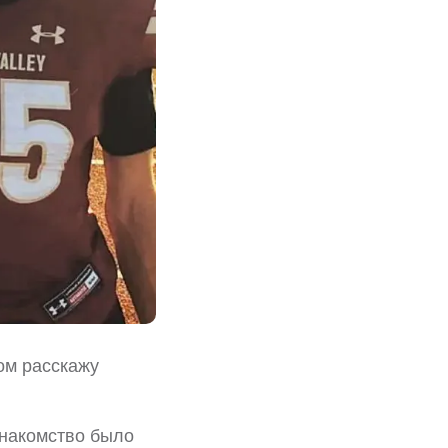
том расскажу
знакомство было