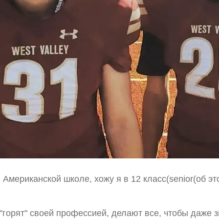
 Американской школе, хожу я в 12 класс(senior(об э
"горят" своей профессией, делают все, чтобы даже 