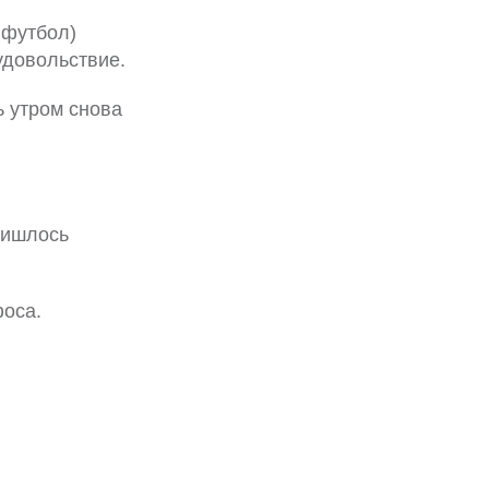
 футбол)
удовольствие.
ь утром снова
ришлось
фоса.