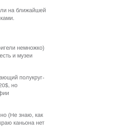
ыли на ближайшей
вками.
игели немножко)
есть и музеи
пающий полукруг-
20$, но
афии
но (Не знаю, как
краю каньона нет