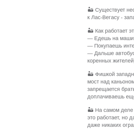
🏜 Существует не
к Лас-Вегасу - зап
🏜 Как работает э
— Едешь на машин
— Покупаешь инте
— Дальше автобус
коренных жителей
🏜 Фишкой западн
мост над каньоном
запрещается брат
доплачиваешь ещё
🏜 На самом деле 
это работает, но 
даже никаких огр