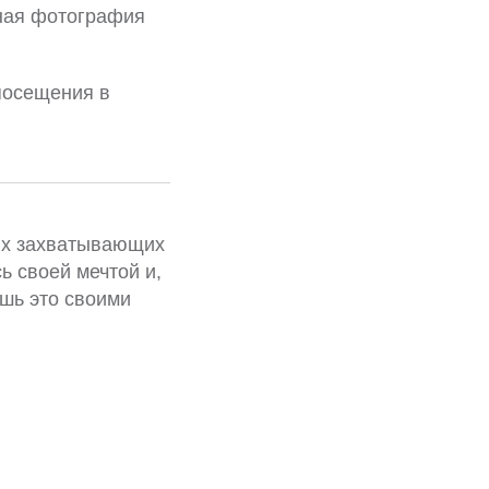
нная фотография
 посещения в
мых захватывающих
ь своей мечтой и,
шь это своими