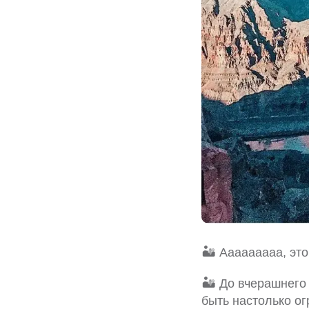
🏜 Ааааааааа, это
🏜 До вчерашнего 
быть настолько о