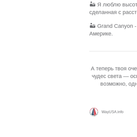
🏜 Я люблю высот
сделанная с расс
🏜 Grand Canyon -
Америке.
А теперь твоя оч
чудес света — ос
возможно, од
WayUSA.info